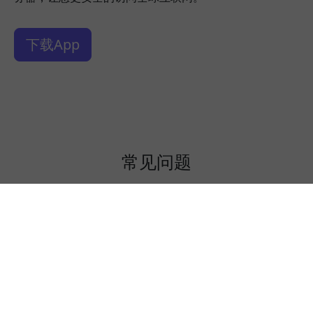
下载App
常见问题
关注我们防止失联: Telegram, QQ, 官网, 邮箱等
等
为什么线路列表仅显示地区而没有具体的服务
器？